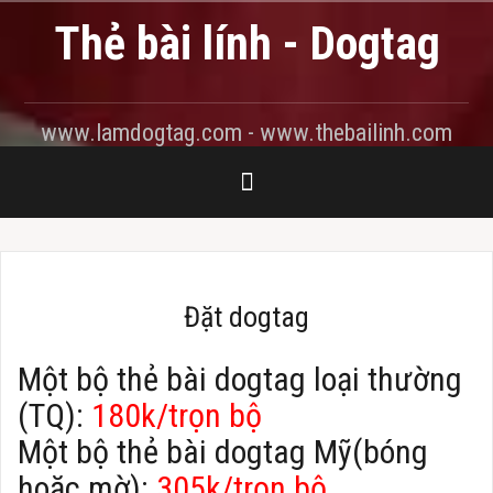
Skip
Thẻ bài lính - Dogtag
to
content
www.lamdogtag.com - www.thebailinh.com
Đặt dogtag
Một bộ thẻ bài dogtag loại thường
(TQ):
180k/trọn bộ
Một bộ thẻ bài dogtag Mỹ(bóng
hoặc mờ):
305k/trọn bộ