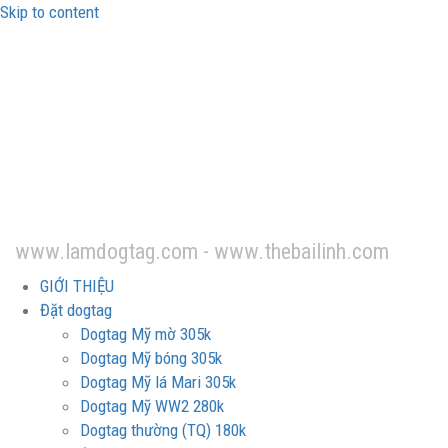
Skip to content
Thẻ bài lính -
Dogtag
www.lamdogtag.com - www.thebailinh.com
GIỚI THIỆU
Đặt dogtag
Dogtag Mỹ mờ 305k
Dogtag Mỹ bóng 305k
Dogtag Mỹ lá Mari 305k
Dogtag Mỹ WW2 280k
Dogtag thường (TQ) 180k