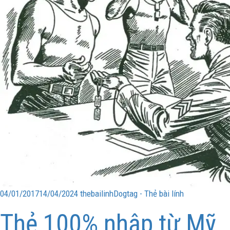
04/01/2017
14/04/2024
thebailinh
Dogtag - Thẻ bài lính
Thẻ 100% nhập từ Mỹ,