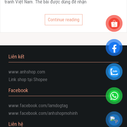
tranh Việt Nam. Thẻ bài được dùng để nhận
Continue reading
Liên kết
www.anhshop.com
Link shop tại Shopee
Facebook
www.facebook.com/lamdogtag
www.facebook.com/anhshopmohinh
Liên hệ