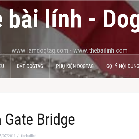
 bài lính - Do
www.lamdogtag.com - www.thebailinh.com
ỆU
ĐẶT DOGTAG
PHỤ KIỆN DOGTAG
GỢI Ý NỘI DUN
 Gate Bridge
5/07/2011
thebailinh