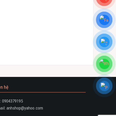
ên hệ
l: 0904379195
ail: anhshop@yahoo.com