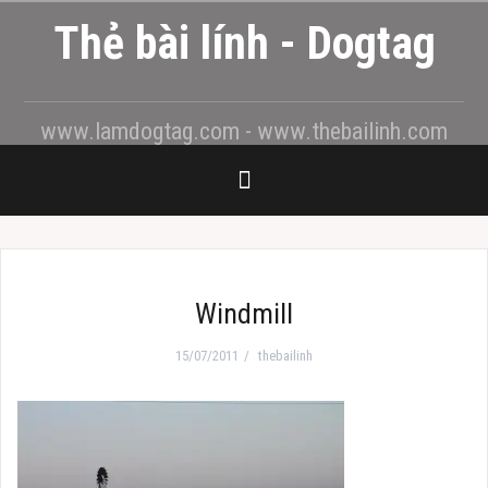
Skip
Thẻ bài lính - Dogtag
to
content
www.lamdogtag.com - www.thebailinh.com
Windmill
15/07/2011
thebailinh