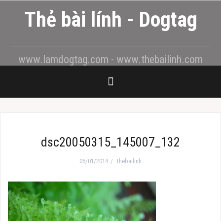
Skip
Thẻ bài lính - Dogtag
to
content
www.lamdogtag.com - www.thebailinh.com
dsc20050315_145007_132
05/01/2014
thebailinh