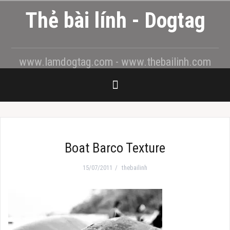
Skip
Thẻ bài lính - Dogtag
to
content
www.lamdogtag.com - www.thebailinh.com
Boat Barco Texture
15/07/2011
thebailinh